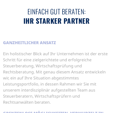
7
6
8
8
EINFACH GUT BERATEN:
IHR STARKER PARTNER
8
7
9
9
GANZHEITLICHER ANSATZ
9
8
Ein holistischer Blick auf Ihr Unternehmen ist der erste
Schritt für eine zielgerichtete und erfolgreiche
9
Steuerberatung, Wirtschafts­prüfung und
Rechtsberatung. Mit genau diesem Ansatz entwickeln
wir, ein auf Ihre Situation abgestimmtes
Leistungsportfolio, in dessen Rahmen wir Sie mit
unserem interdisziplinär aufgestellten Team aus
Steuerberatern, Wirtschaftsprüfern und
Rechtsanwälten beraten.