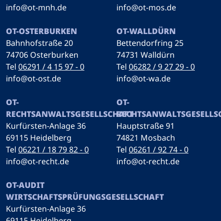
info@ot-mnh.de
info@ot-mos.de
OT-OSTERBURKEN
OT-WALLDÜRN
Bahnhofstraße 20
Bettendorfring 25
74706 Osterburken
74731 Walldürn
Tel
06291 / 4 15 97 - 0
Tel
06282 / 9 27 29 - 0
info@ot-ost.de
info@ot-wa.de
OT-
OT-
RECHTSANWALTSGESELLSCHAFT
RECHTSANWALTSGESELLS
Kurfürsten-Anlage 36
Hauptstraße 91
69115 Heidelberg
74821 Mosbach
Tel
06221 / 18 79 82 - 0
Tel
06261 / 92 74 - 0
info@ot-recht.de
info@ot-recht.de
OT-AUDIT
WIRTSCHAFTSPRÜFUNGSGESELLSCHAFT
Kurfürsten-Anlage 36
69115 Heidelberg