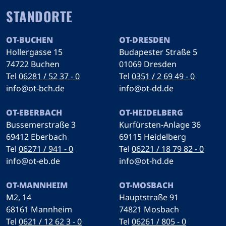
STANDORTE
OT-BUCHEN
OT-DRESDEN
Hollergasse 15
Budapester Straße 5
74722 Buchen
01069 Dresden
Tel
06281 / 52 37 - 0
Tel
0351 / 2 69 49 - 0
info@ot-bch.de
info@ot-dd.de
OT-EBERBACH
OT-HEIDELBERG
Bussemerstraße 3
Kurfürsten-Anlage 36
69412 Eberbach
69115 Heidelberg
Tel
06271 / 941 - 0
Tel
06221 / 18 79 82 - 0
info@ot-eb.de
info@ot-hd.de
OT-MANNHEIM
OT-MOSBACH
M2, 14
Hauptstraße 91
68161 Mannheim
74821 Mosbach
Tel
0621 / 12 62 3 - 0
Tel
06261 / 805 - 0