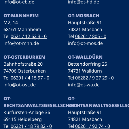
info@ot-eb.de
info@ot-hd.de
OT-MANNHEIM
OT-MOSBACH
M2, 14
Hauptstraße 91
68161 Mannheim
74821 Mosbach
Tel
0621 / 12 62 3 - 0
Tel
06261 / 805 - 0
info@ot-mnh.de
info@ot-mos.de
OT-OSTERBURKEN
OT-WALLDÜRN
Bahnhofstraße 20
Bettendorfring 25
74706 Osterburken
74731 Walldürn
Tel
06291 / 4 15 97 - 0
Tel
06282 / 9 27 29 - 0
info@ot-ost.de
info@ot-wa.de
OT-
OT-
RECHTSANWALTSGESELLSCHAFT
RECHTSANWALTSGESELLS
Kurfürsten-Anlage 36
Hauptstraße 91
69115 Heidelberg
74821 Mosbach
Tel
06221 / 18 79 82 - 0
Tel
06261 / 92 74 - 0