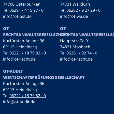
74706 Osterburken
74731 Walldürn
Tel
06291 / 4 15 97 - 0
Tel
06282 / 9 27 29 - 0
info@ot-ost.de
info@ot-wa.de
OT-
OT-
RECHTSANWALTSGESELLSCHAFT
RECHTSANWALTSGESELLS
Kurfürsten-Anlage 36
Hauptstraße 91
69115 Heidelberg
74821 Mosbach
Tel
06221 / 18 79 82 - 0
Tel
06261 / 92 74 - 0
info@ot-recht.de
info@ot-recht.de
OT-AUDIT
WIRTSCHAFTSPRÜFUNGSGESELLSCHAFT
Kurfürsten-Anlage 36
69115 Heidelberg
Tel
06221 / 18 79 82 - 0
info@ot-audit.de