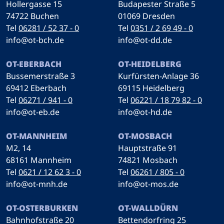
Hollergasse 15
Budapester Straße 5
74722 Buchen
01069 Dresden
Tel
06281 / 52 37 - 0
Tel
0351 / 2 69 49 - 0
info@ot-bch.de
info@ot-dd.de
OT-EBERBACH
OT-HEIDELBERG
Bussemerstraße 3
Kurfürsten-Anlage 36
69412 Eberbach
69115 Heidelberg
Tel
06271 / 941 - 0
Tel
06221 / 18 79 82 - 0
info@ot-eb.de
info@ot-hd.de
OT-MANNHEIM
OT-MOSBACH
M2, 14
Hauptstraße 91
68161 Mannheim
74821 Mosbach
Tel
0621 / 12 62 3 - 0
Tel
06261 / 805 - 0
info@ot-mnh.de
info@ot-mos.de
OT-OSTERBURKEN
OT-WALLDÜRN
Bahnhofstraße 20
Bettendorfring 25